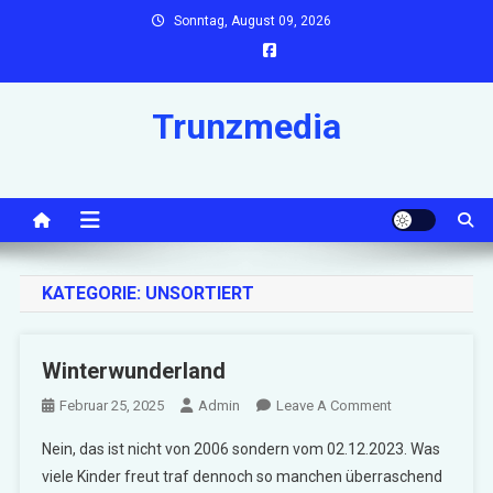
Skip
Sonntag, August 09, 2026
to
content
Trunzmedia
KATEGORIE:
UNSORTIERT
Winterwunderland
On
Februar 25, 2025
Admin
Leave A Comment
Winterwunderla
Nein, das ist nicht von 2006 sondern vom 02.12.2023. Was
viele Kinder freut traf dennoch so manchen überraschend